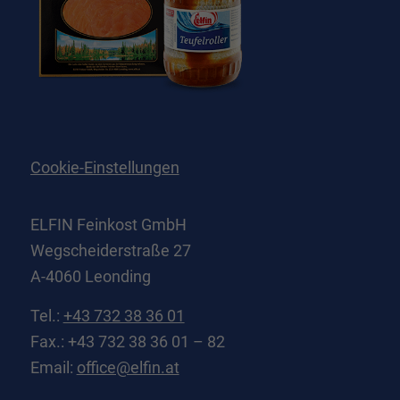
Essenzielle Cookies ermöglichen grundlegende Funktionen und sind für die
einwandfreie Funktion der Website erforderlich.
Cookie-Informationen anzeigen
Externe Medien (2)
Exte
Inhalte von Videoplattformen und Social-Media-Plattformen werden
standardmäßig blockiert. Wenn Cookies von externen Medien akzeptiert
werden, bedarf der Zugriff auf diese Inhalte keiner manuellen Einwilligung
Cookie-Einstellungen
mehr.
Cookie-Informationen anzeigen
ELFIN Feinkost GmbH
Datenschutzerklärung
Impressum
powered by Borlabs Cookie
Wegscheiderstraße 27
A-4060 Leonding
Tel.:
+43 732 38 36 01
Fax.: +43 732 38 36 01 – 82
Email:
office@elfin.at