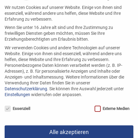
GmbH übernimmt jedoch keine Haftung für
Wir nutzen Cookies auf unserer Website. Einige von ihnen sind
solche Anbieter und deren Informationen; für
essenziell, während andere uns helfen, diese Website und Ihre
den Inhalt der verlinkten Website ist
Erfahrung zu verbessern.
ausschließlich der jeweilige Anbieter
Wenn Sie unter 16 Jahre alt sind und Ihre Zustimmung zu
freiwilligen Diensten geben möchten, müssen Sie Ihre
verantwortlich
Erziehungsberechtigten um Erlaubnis bitten.
Wir verwenden Cookies und andere Technologien auf unserer
Bei Weitergabe und Vervielfältigung von Daten
Website. Einige von ihnen sind essenziell, während andere uns
und Informationen, welche von der ELFIN
helfen, diese Website und Ihre Erfahrung zu verbessern.
Personenbezogene Daten können verarbeitet werden (z. B. IP-
Feinkost GmbH-Homepage heruntergeladen
Adressen), z. B. für personalisierte Anzeigen und Inhalte oder
oder kopiert wurden und an denen ELFIN
Anzeigen- und Inhaltsmessung.
Weitere Informationen über die
Verwendung Ihrer Daten finden Sie in unserer
Feinkost GmbH das Urheberrecht beansprucht
Datenschutzerklärung
.
Sie können Ihre Auswahl jederzeit unter
sowie bei Legung von Links zur ELFIN Feinkost
Einstellungen
widerrufen oder anpassen.
GmbH-Homepage ist immer anzugeben, dass
Datenschutzeinstellungen
Essenziell
Externe Medien
der Inhalt von ELFIN Feinkost GmbH zur
Verfügung gestellt worden ist (Quellenangabe);
dies gilt auch für eine Weiterverwendung von
Alle akzeptieren