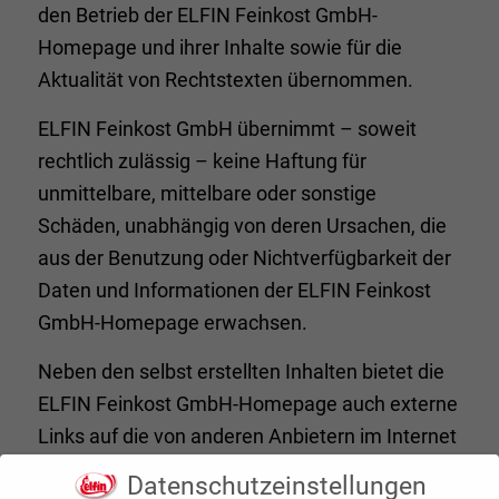
den Betrieb der ELFIN Feinkost GmbH-
Homepage und ihrer Inhalte sowie für die
Aktualität von Rechtstexten übernommen.
ELFIN Feinkost GmbH übernimmt – soweit
rechtlich zulässig – keine Haftung für
unmittelbare, mittelbare oder sonstige
Schäden, unabhängig von deren Ursachen, die
aus der Benutzung oder Nichtverfügbarkeit der
Daten und Informationen der ELFIN Feinkost
GmbH-Homepage erwachsen.
Neben den selbst erstellten Inhalten bietet die
ELFIN Feinkost GmbH-Homepage auch externe
Links auf die von anderen Anbietern im Internet
bereit gehaltenen Inhalte. ELFIN Feinkost
Datenschutzeinstellungen