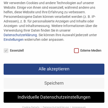
Jennifer Mauhart
Wir verwenden Cookies und andere Technologien auf unserer
Website. Einige von ihnen sind essenziell, während andere uns
helfen, diese Website und Ihre Erfahrung zu verbessern.
Einkauf:
Personenbezogene Daten können verarbeitet werden (z. B. IP-
Carina Aigner
Adressen), z. B. für personalisierte Anzeigen und Inhalte oder
Anzeigen- und Inhaltsmessung.
Weitere Informationen über die
Verwendung Ihrer Daten finden Sie in unserer
Buchhaltung:
Datenschutzerklärung
.
Sie können Ihre Auswahl jederzeit unter
Einstellungen
widerrufen oder anpassen.
Monika Bockmüller
Datenschutzeinstellungen
Essenziell
Externe Medien
Alle akzeptieren
Speichern
Individuelle Datenschutzeinstellungen
Mit dem Laden der Karte akzeptieren Sie die
Cookie-Details
Datenschutzerklärung
Impressum