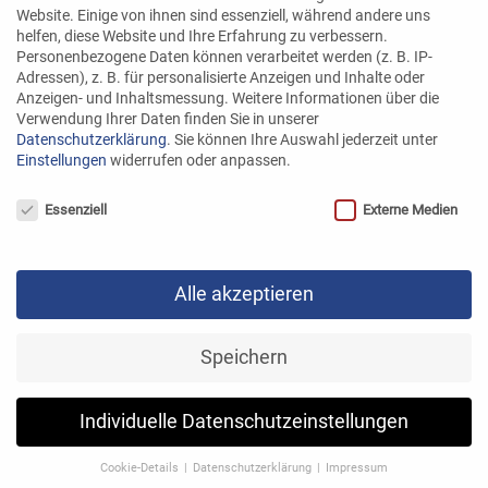
Website. Einige von ihnen sind essenziell, während andere uns
helfen, diese Website und Ihre Erfahrung zu verbessern.
Personenbezogene Daten können verarbeitet werden (z. B. IP-
Adressen), z. B. für personalisierte Anzeigen und Inhalte oder
Anzeigen- und Inhaltsmessung.
Weitere Informationen über die
Verwendung Ihrer Daten finden Sie in unserer
Datenschutzerklärung
.
Sie können Ihre Auswahl jederzeit unter
Einstellungen
widerrufen oder anpassen.
Datenschutzeinstellungen
Essenziell
Externe Medien
Alle akzeptieren
Speichern
Die Heringe werden dann in Kühl-LKW’s
verladen und zu uns transportiert.
Individuelle Datenschutzeinstellungen
Zunächst kommen die Heringslappen in ein
Cookie-Details
Datenschutzerklärung
Impressum