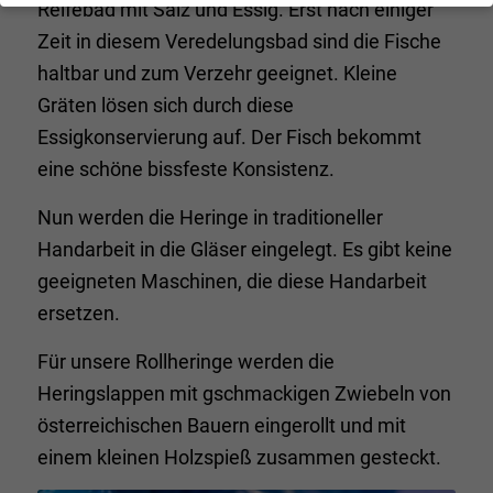
Datenschutzeinstellungen
Reifebad mit Salz und Essig. Erst nach einiger
Zeit in diesem Veredelungsbad sind die Fische
Wenn Sie unter 16 Jahre alt sind und Ihre Zustimmung zu
freiwilligen Diensten geben möchten, müssen Sie Ihre
haltbar und zum Verzehr geeignet. Kleine
Erziehungsberechtigten um Erlaubnis bitten.
Gräten lösen sich durch diese
Wir verwenden Cookies und andere Technologien auf unserer
Essigkonservierung auf. Der Fisch bekommt
Website. Einige von ihnen sind essenziell, während andere uns
helfen, diese Website und Ihre Erfahrung zu verbessern.
eine schöne bissfeste Konsistenz.
Personenbezogene Daten können verarbeitet werden (z. B. IP-
Adressen), z. B. für personalisierte Anzeigen und Inhalte oder
Nun werden die Heringe in traditioneller
Anzeigen- und Inhaltsmessung.
Weitere Informationen über die
Verwendung Ihrer Daten finden Sie in unserer
Handarbeit in die Gläser eingelegt. Es gibt keine
Datenschutzerklärung
.
geeigneten Maschinen, die diese Handarbeit
Hier finden Sie eine Übersicht über alle verwendeten Cookies. Sie
können Ihre Einwilligung zu ganzen Kategorien geben oder sich
ersetzen.
weitere Informationen anzeigen lassen und so nur bestimmte
Cookies auswählen.
Für unsere Rollheringe werden die
Heringslappen mit gschmackigen Zwiebeln von
Alle akzeptieren
Speichern
österreichischen Bauern eingerollt und mit
Zurück
einem kleinen Holzspieß zusammen gesteckt.
Datenschutzeinstellungen
Essenziell (1)