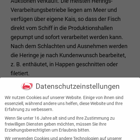
Auktionen verkauft. Die meisten Herings-
Verarbeitungsbetriebe liegen am Meer und
verfügen über eigene Kais, so dass der Fisch
direkt vom Schiff in die Produktionshallen
gepumpt und sofort verarbeitet werden kann.
Nach dem Schlachten und Ausnehmen werden
die Heringe je nach Kundenwunsch bearbeitet,
z. B. enthäutet, in Happen geschnitten oder
filetiert.
Datenschutzeinstellungen
Wir nutzen Cookies auf unserer Website. Einige von ihnen sind
essenziell, während andere uns helfen, diese Website und Ihre
Erfahrung zu verbessern.
Wenn Sie unter 16 Jahre alt sind und Ihre Zustimmung zu
freiwilligen Diensten geben möchten, müssen Sie Ihre
Erziehungsberechtigten um Erlaubnis bitten.
Wir verwenden Cookies und andere Technologien auf unserer