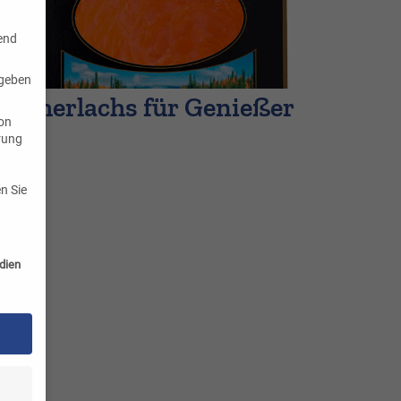
rend
 geben
äucherlachs für Genießer
von
hrung
n Sie
dien