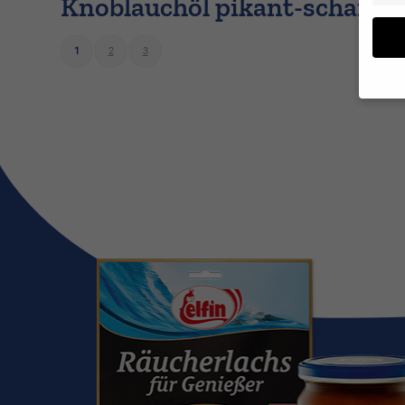
Knoblauchöl pikant-scharf
1
2
3
Wenn 
möcht
Wir v
ihnen
zu ve
Adres
Inhal
in un
Hier 
Einwi
lasse
Al
Date
Esse