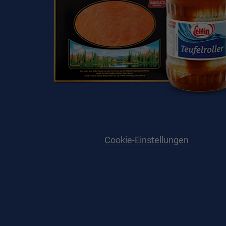
Essen
Funkt
Ext
Inhal
Wenn 
keine
pow
Cookie-Einstellungen