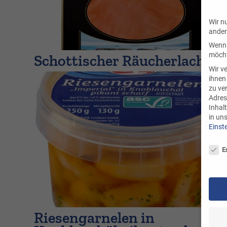
Wir n
ander
Wenn 
möcht
Schottischer Räucherlachs
Wir v
ihnen
zu ve
Adres
Inhal
in un
Einst
Date
E
Riesengarnelen in