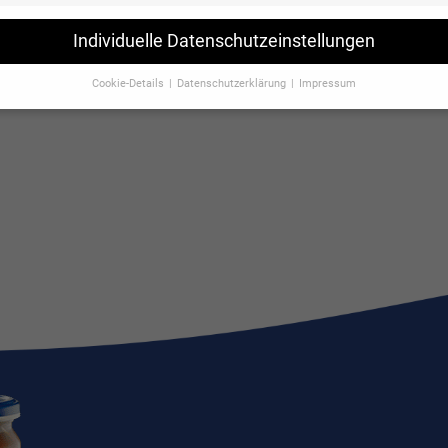
Individuelle Datenschutzeinstellungen
Cookie-Details
Datenschutzerklärung
Impressum
Datenschutzeinstellungen
Sie unter 16 Jahre alt sind und Ihre Zustimmung zu freiwilligen Diensten
en, müssen Sie Ihre Erziehungsberechtigten um Erlaubnis bitten.
erwenden Cookies und andere Technologien auf unserer Website. Einige 
 sind essenziell, während andere uns helfen, diese Website und Ihre Erfa
rbessern.
Personenbezogene Daten können verarbeitet werden (z. B. IP-
sen), z. B. für personalisierte Anzeigen und Inhalte oder Anzeigen- und
tsmessung.
Weitere Informationen über die Verwendung Ihrer Daten finde
serer
Datenschutzerklärung
.
finden Sie eine Übersicht über alle verwendeten Cookies. Sie können Ihre
lligung zu ganzen Kategorien geben oder sich weitere Informationen anz
n und so nur bestimmte Cookies auswählen.
le akzeptieren
Speichern
nschutzeinstellungen
nziell (1)