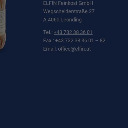
ELFIN Feinkost GmbH
zielle Cookies ermöglichen grundlegende Funktionen und sind für die einwandfreie
Wegscheiderstraße 27
ion der Website erforderlich.
A-4060 Leonding
Cookie-Informationen anzeigen
Tel.:
+43 732 38 36 01
erne Medien (2)
Fax.: +43 732 38 36 01 – 82
te von Videoplattformen und Social-Media-Plattformen werden standardmäßig block
Email:
office@elfin.at
Cookies von externen Medien akzeptiert werden, bedarf der Zugriff auf diese Inhalt
r manuellen Einwilligung mehr.
Cookie-Informationen anzeigen
Datenschutzerklärung
Imp
ered by Borlabs Cookie