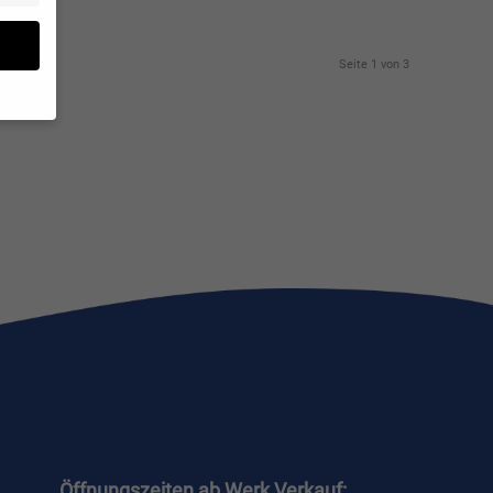
Seite 1 von 3
 geben
von
hrung
n Sie
eigen
Zurück
Öffnungszeiten ab Werk Verkauf: