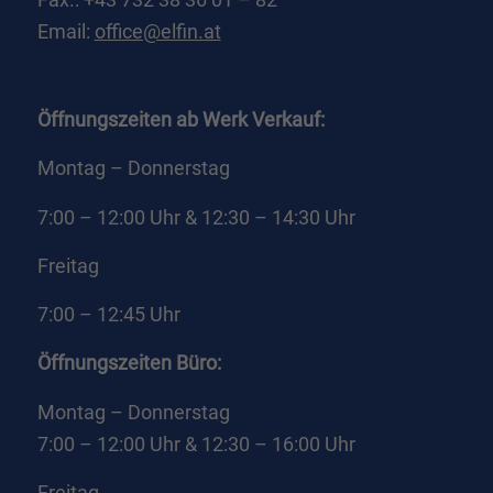
Essenziell (1)
Email:
office@elfin.at
Essenzielle Cookies ermöglichen grundlegende Funktionen und sind für die
einwandfreie Funktion der Website erforderlich.
Cookie-Informationen anzeigen
Öffnungszeiten ab Werk Verkauf:
Externe Medien (2)
Exte
Montag – Donnerstag
Inhalte von Videoplattformen und Social-Media-Plattformen werden
standardmäßig blockiert. Wenn Cookies von externen Medien akzeptiert
7:00 – 12:00 Uhr & 12:30 – 14:30 Uhr
werden, bedarf der Zugriff auf diese Inhalte keiner manuellen Einwilligung
mehr.
Freitag
Cookie-Informationen anzeigen
7:00 – 12:45 Uhr
Datenschutzerklärung
Impressum
powered by Borlabs Cookie
Öffnungszeiten Büro:
Montag – Donnerstag
7:00 – 12:00 Uhr & 12:30 – 16:00 Uhr
Freitag