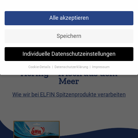
Alle akzeptieren
Speichern
Individuelle Datenschutzeinstellungen
Cookie-Details
Datenschutzerklärung
Impressum
Hering – frisch aus dem
Datenschutzeinstellungen
Meer
Wenn Sie unter 16 Jahre alt sind und Ihre Zustimmung zu
freiwilligen Diensten geben möchten, müssen Sie Ihre
Wie wir bei ELFIN Spitzenprodukte verarbeiten
Erziehungsberechtigten um Erlaubnis bitten.
Wir verwenden Cookies und andere Technologien auf unserer
Website. Einige von ihnen sind essenziell, während andere uns
helfen, diese Website und Ihre Erfahrung zu verbessern.
Personenbezogene Daten können verarbeitet werden (z. B. IP-
Adressen), z. B. für personalisierte Anzeigen und Inhalte oder
Anzeigen- und Inhaltsmessung.
Weitere Informationen über die