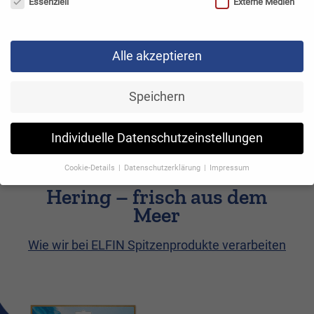
Essenziell
Externe Medien
Wussten Sie schon?
Alle akzeptieren
Speichern
Individuelle Datenschutzeinstellungen
Cookie-Details
Datenschutzerklärung
Impressum
Datenschutzeinstellungen
Hering – frisch aus dem
Meer
Wenn Sie unter 16 Jahre alt sind und Ihre Zustimmung zu
freiwilligen Diensten geben möchten, müssen Sie Ihre
Erziehungsberechtigten um Erlaubnis bitten.
Wie wir bei ELFIN Spitzenprodukte verarbeiten
Wir verwenden Cookies und andere Technologien auf unserer
Website. Einige von ihnen sind essenziell, während andere uns
helfen, diese Website und Ihre Erfahrung zu verbessern.
Personenbezogene Daten können verarbeitet werden (z. B. IP-
Adressen), z. B. für personalisierte Anzeigen und Inhalte oder