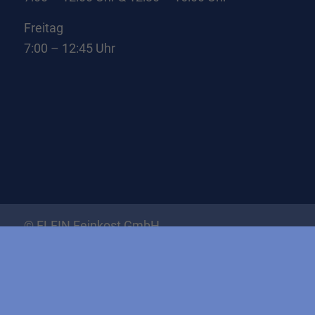
Freitag
7:00 – 12:45 Uhr
© ELFIN Feinkost GmbH
Impressum
Datenschutz